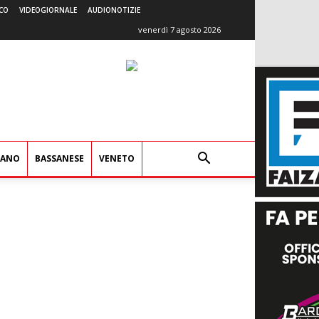
CO
VIDEOGIORNALE
AUDIONOTIZIE
venerdì 7 agosto 2026
IANO
BASSANESE
VENETO