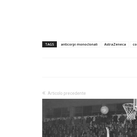
TAGS
anticorpi monoclonali
AstraZeneca
co
Articolo precedente