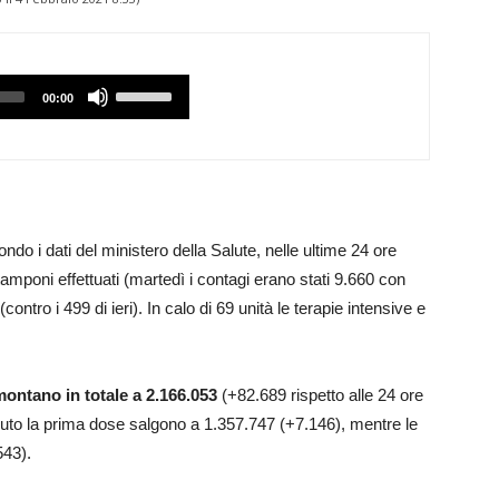
Utilizzare
00:00
i
tasti
Freccia
Su/Giù
per
do i dati del ministero della Salute, nelle ultime 24 ore
aumentare
tamponi effettuati (martedì i contagi erano stati 9.660 con
o
(contro i 499 di ieri). In calo di 69 unità le terapie intensive e
diminuire
il
volume.
ontano in totale a 2.166.053
(+82.689 rispetto alle 24 ore
cevuto la prima dose salgono a 1.357.747 (+7.146), mentre le
543).