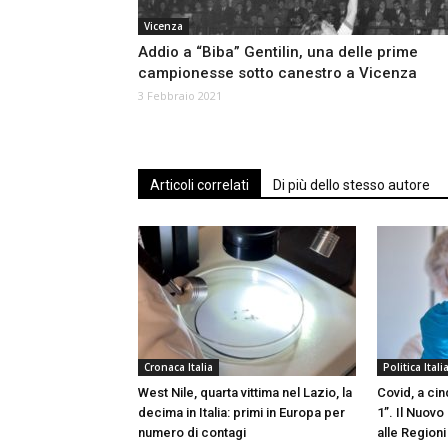
Vicenza
Addio a “Biba” Gentilin, una delle prime
campionesse sotto canestro a Vicenza
3 Febbraio 2021
Articoli correlati
Di più dello stesso autore
Cronaca Italia
Politica Itali
West Nile, quarta vittima nel Lazio, la
Covid, a cin
decima in Italia: primi in Europa per
1”. Il Nuov
numero di contagi
alle Regioni