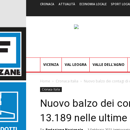
CRONACA
ATTUALITÀ
ECONOMIA LOCALE
SPORT LOCA
VICENZA
VAL LEOGRA
VALLE DELL’AGNO
Home
Cronaca Italia
Nuovo balzo dei contagi di c
Cronaca Italia
Nuovo balzo dei con
13.189 nelle ultime
Da
Redazione Nazionale
-
3 Febbraio 2021
(aggiornato