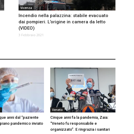
Vicenza
Incendio nella palazzina: stabile evacuato
dai pompieri. L’origine in camera da letto
(VIDEO)
3 Febbraio 2021
a
Veneto
que anni dal “paziente
Cinque anni fa la pandemia, Zaia:
o piano pandemico inviato
“Veneto fu responsabile e
organizzato”. E ringrazia i sanitari