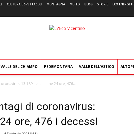
LE
CULTURA E SPETTACOLI
MONTAGNA
METEO
BLOG
STORIE
ECO ENERGETI
L'Eco
Vicentino
VALLE DEL CHIAMPO
PEDEMONTANA
VALLE DELL’ASTICO
ALTOP
oronavirus: 13.189 nelle ultime 24 ore, 476...
tagi di coronavirus:
 24 ore, 476 i decessi
 il
4 Febbraio 2021 8:33
)