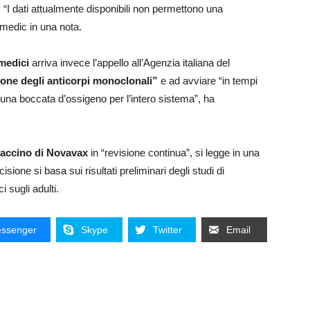
”. “I dati attualmente disponibili non permettono una
smedic in una nota.
 medici
arriva invece l’appello all’Agenzia italiana del
zione degli anticorpi monoclonali”
e ad avviare “in tempi
” una boccata d’ossigeno per l’intero sistema”, ha
 vaccino di Novavax
in “revisione continua”, si legge in una
sione si basa sui risultati preliminari degli studi di
ci sugli adulti.
ssenger
Skype
Twitter
Email