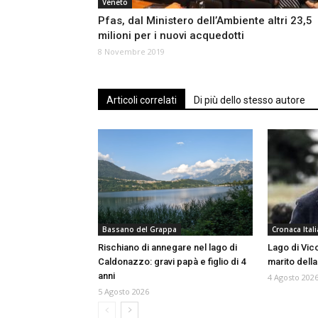
Veneto
Pfas, dal Ministero dell’Ambiente altri 23,5
milioni per i nuovi acquedotti
8 Novembre 2019
Articoli correlati
Di più dello stesso autore
Bassano del Grappa
Cronaca Itali
Rischiano di annegare nel lago di
Lago di Vico
Caldonazzo: gravi papà e figlio di 4
marito della
anni
4 Agosto 202
5 Agosto 2026