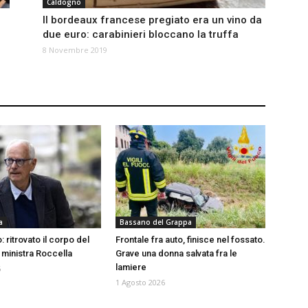
Caldogno
Il bordeaux francese pregiato era un vino da
due euro: carabinieri bloccano la truffa
8 Novembre 2019
a
Bassano del Grappa
: ritrovato il corpo del
Frontale fra auto, finisce nel fossato.
 ministra Roccella
Grave una donna salvata fra le
lamiere
6
1 Agosto 2026