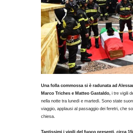
Una folla commossa si è radunata ad Alessan
Marco Triches e Matteo Gastaldo,
i tre vigili
nella notte tra lunedì e martedì. Sono state suo
viaggio, applausi al passaggio dei feretri, che sono
chiesa.
Tantissimi i vigili del fuoco presenti, circa 1