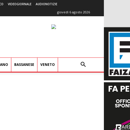
CO
VIDEOGIORNALE
AUDIONOTIZIE
giovedì 6 agosto 2026
IANO
BASSANESE
VENETO