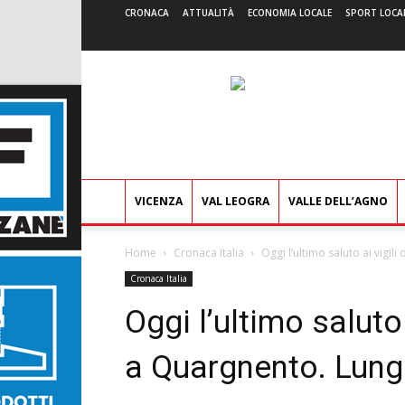
CRONACA
ATTUALITÀ
ECONOMIA LOCALE
SPORT LOCA
VICENZA
VAL LEOGRA
VALLE DELL’AGNO
Home
Cronaca Italia
Oggi l’ultimo saluto ai vigi
Cronaca Italia
Oggi l’ultimo saluto
a Quargnento. Lung