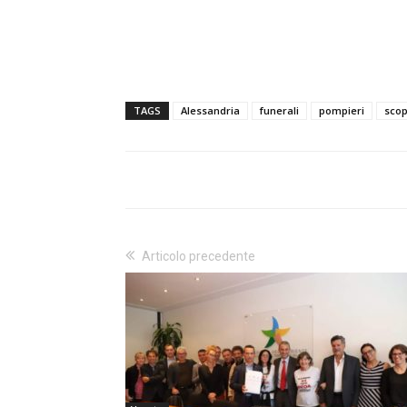
TAGS
Alessandria
funerali
pompieri
scop
Articolo precedente