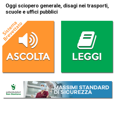
Oggi sciopero generale, disagi nei trasporti,
scuole e uffici pubblici
Home
Cronaca Italia
Cronaca Italia
Oggi sciopero generale,
disagi nei trasporti, scuole e
uffici pubblici
Da
Redazione Nazionale
11 Ottobre 2021
(aggiornato il
11 Ottobre 2021 10:47
)
ASCOLTA L'AUDIO