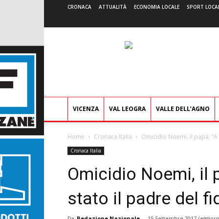
CRONACA
ATTUALITÀ
ECONOMIA LOCALE
SPORT LOCA
VICENZA
VAL LEOGRA
VALLE DELL’AGNO
Home
Cronaca Italia
Omicidio Noemi, il papà: “A 
Cronaca Italia
Omicidio Noemi, il 
stato il padre del f
Da
Redazione Nazionale
-
15 Settembre 2017
(aggiorn