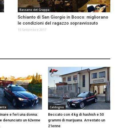
Bassano del Grappa
Schianto di San Giorgio in Bosco: migliorano
le condizioni del ragazzo sopravvissuto
15 Settembre 2017
renta
Caldogno
inare e ferì una donna:
Beccato con 4 kg di hashish e 50
o e denunciato un 62enne
grammi di marijuana. Arrestato un
21enne
6