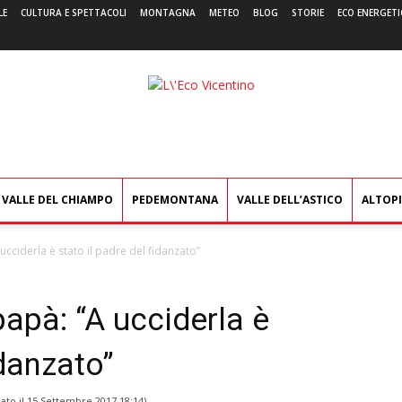
LE
CULTURA E SPETTACOLI
MONTAGNA
METEO
BLOG
STORIE
ECO ENERGETI
L'Eco
Vicentino
VALLE DEL CHIAMPO
PEDEMONTANA
VALLE DELL’ASTICO
ALTOP
ucciderla è stato il padre del fidanzato”
papà: “A ucciderla è
idanzato”
ato il
15 Settembre 2017 18:14
)