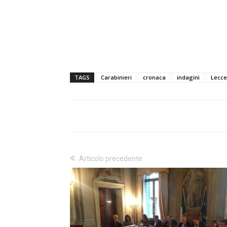
TAGS
Carabinieri
cronaca
indagini
Lecce
Articolo precedente