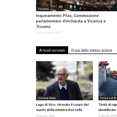
Trissino
Inquinamento Pfas, Commissione
parlamentare d’inchiesta a Vicenza e
Trissino
15 Settembre 2017
Articoli correlati
Di più dello stesso autore
Cronaca Italia
Tezze sul B
Lago di Vico: ritrovato il corpo del
Tentò di rap
marito della ministra Roccella
identificat
4 Agosto 2026
4 Agosto 202