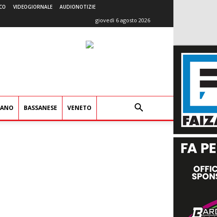
CO
VIDEOGIORNALE
AUDIONOTIZIE
giovedì 6 agosto 2026
IANO
BASSANESE
VENETO