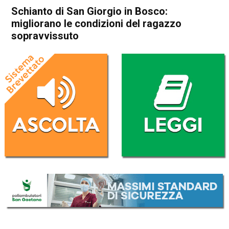
Schianto di San Giorgio in Bosco:
migliorano le condizioni del ragazzo
sopravvissuto
Home
Bassano del Grappa
Bassano del Grappa
Cronaca
In Evidenza
Schianto di San Giorgio in
Bosco: migliorano le
condizioni del ragazzo
sopravvissuto
Da
Redazione
15 Settembre 2017
(aggiornato il
16 Settembre 2017 19:00
)