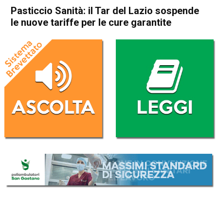
Pasticcio Sanità: il Tar del Lazio sospende
le nuove tariffe per le cure garantite
Home
Cronaca Italia
Cronaca Italia
Pasticcio Sanità: il Tar del
Lazio sospende le nuove
tariffe per le cure garantite
Da
Redazione Nazionale
31 Dicembre 2024
(aggiornato il
31 Dicembre 2024 19:27
)
ASCOLTA L'AUDIO