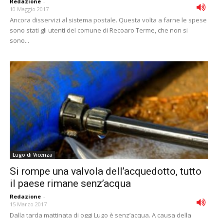
Redazione
-
10 Maggio 2017
Ancora disservizi al sistema postale. Questa volta a farne le spese
sono stati gli utenti del comune di Recoaro Terme, che non si
sono...
Lugo di Vicenza
Si rompe una valvola dell’acquedotto, tutto
il paese rimane senz’acqua
Redazione
-
15 Marzo 2017
Dalla tarda mattinata di oggi Lugo è senz’acqua. A causa della