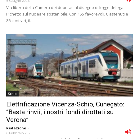
5 Giugno 2026
Via libera della Camera dei deputati al disegno di legge delega
Pichetto sul nucleare sostenibile. Con 155 favorevoli, 8 astenuti e
86 contrari, il...
Schio
Elettrificazione Vicenza-Schio, Cunegato:
“Basta rinvii, i nostri fondi dirottati su
Verona”
Redazione
-
6 Febbraio 2026