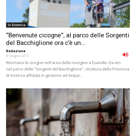
In Evidenza
“Benvenute cicogne”, al parco delle Sorgenti
del Bacchiglione ora c’è un...
Redazione
-
8 Giugno 2017
Ritornano le cicogne nell'area delle risorgive a Dueville. Da ieri
nel parco delle “Sorgenti del Bacchiglione”, struttura della Provincia
di Vicenza affidata in gestione ad Acque...