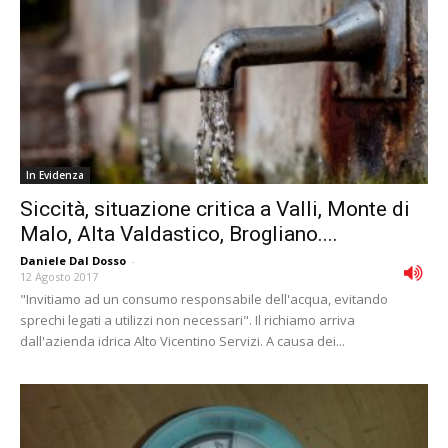
In Evidenza
Siccità, situazione critica a Valli, Monte di
Malo, Alta Valdastico, Brogliano....
Daniele Dal Dosso
-
12 Agosto 2017
"Invitiamo ad un consumo responsabile dell'acqua, evitando
sprechi legati a utilizzi non necessari". Il richiamo arriva
dall'azienda idrica Alto Vicentino Servizi. A causa dei...