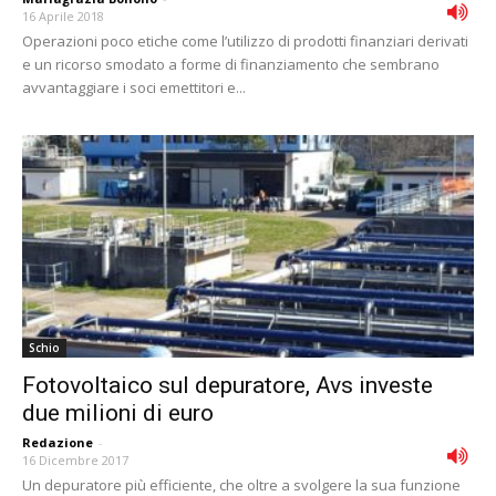
16 Aprile 2018
Operazioni poco etiche come l’utilizzo di prodotti finanziari derivati
e un ricorso smodato a forme di finanziamento che sembrano
avvantaggiare i soci emettitori e...
Schio
Fotovoltaico sul depuratore, Avs investe
due milioni di euro
Redazione
-
16 Dicembre 2017
Un depuratore più efficiente, che oltre a svolgere la sua funzione