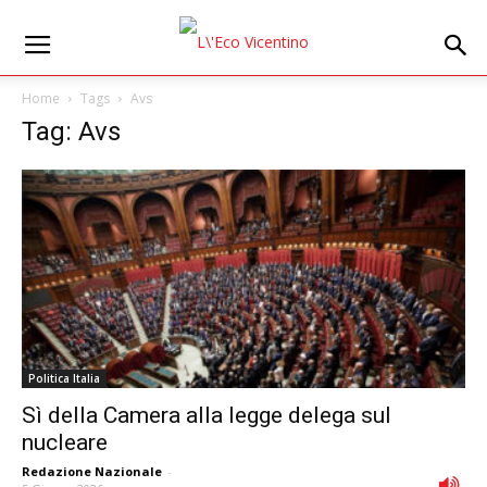
Home
Tags
Avs
Tag: Avs
Politica Italia
Sì della Camera alla legge delega sul
nucleare
Redazione Nazionale
-