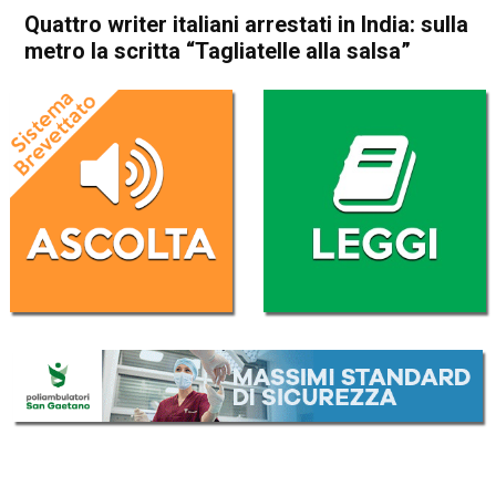
Quattro writer italiani arrestati in India: sulla
metro la scritta “Tagliatelle alla salsa”
Home
Cronaca Italia
Cronaca Italia
Quattro writer italiani
arrestati in India: sulla metro
la scritta “Tagliatelle alla
salsa”
Da
Redazione Nazionale
4 Ottobre 2022
(aggiornato il
4 Ottobre 2022 12:33
)