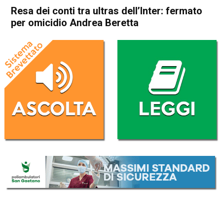
Resa dei conti tra ultras dell’Inter: fermato
per omicidio Andrea Beretta
Home
Cronaca Italia
Cronaca Italia
Resa dei conti tra ultras
dell’Inter: fermato per
omicidio Andrea Beretta
Da
Redazione Nazionale
5 Settembre 2024
(aggiornato il
5 Settembre 2024 12:49
)
ASCOLTA L'AUDIO