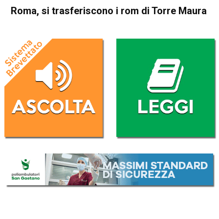
Roma, si trasferiscono i rom di Torre Maura
Home
Cronaca Italia
Cronaca Italia
Roma, si trasferiscono i rom
di Torre Maura
Da
Redazione Nazionale
5 Aprile 2019
(aggiornato il
5 Aprile 2019 17:30
)
ASCOLTA L'AUDIO
Lettore
00:00
00:00