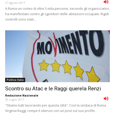
27 Agosto 2017
A Roma un corteo di oltre 5 mila persone, secondo gli organizzatori,
ha manifestato contro gli sgomberi delle abitazioni occupate. Rigidi
controlli sono stati...
Politica Italia
Scontro su Atac e le Raggi querela Renzi
Redazione Nazionale
-
30 Luglio 2017
"Stiamo tutti lavorando per questa città". Così la sindaca di Roma
Virginia Raggi, rompe il silenzio con un post sul suo profilo