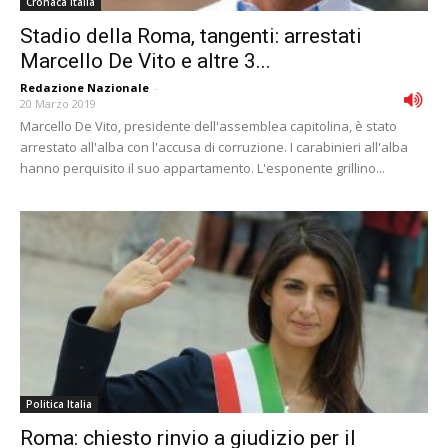
Cronaca Italia
Stadio della Roma, tangenti: arrestati
Marcello De Vito e altre 3...
Redazione Nazionale
-
20 Marzo 2019
Marcello De Vito, presidente dell'assemblea capitolina, è stato
arrestato all'alba con l'accusa di corruzione. I carabinieri all'alba
hanno perquisito il suo appartamento. L'esponente grillino...
Politica Italia
Roma: chiesto rinvio a giudizio per il