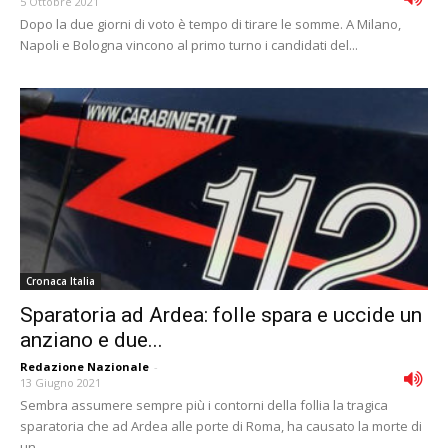
5 Ottobre 2021
Dopo la due giorni di voto è tempo di tirare le somme. A Milano,
Napoli e Bologna vincono al primo turno i candidati del...
Cronaca Italia
Sparatoria ad Ardea: folle spara e uccide un
anziano e due...
Redazione Nazionale
-
13 Giugno 2021
Sembra assumere sempre più i contorni della follia la tragica
sparatoria che ad Ardea alle porte di Roma, ha causato la morte di
un...