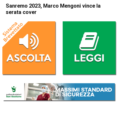
Sanremo 2023, Marco Mengoni vince la
serata cover
Home
Cronaca Italia
Cronaca Italia
Sanremo 2023, Marco
Mengoni vince la serata
cover
Da
Redazione Nazionale
11 Febbraio 2023
(aggiornato il
12 Febbraio 2023 10:36
)
ASCOLTA L'AUDIO