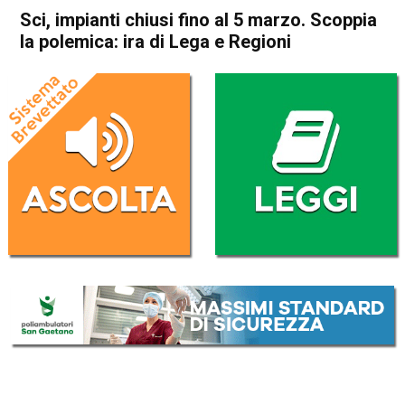
Sci, impianti chiusi fino al 5 marzo. Scoppia
la polemica: ira di Lega e Regioni
Home
Cronaca Italia
Cronaca Italia
Sci, impianti chiusi fino al 5
marzo. Scoppia la polemica:
ira di Lega e Regioni
Da
Redazione Nazionale
15 Febbraio 2021
(aggiornato il
15 Febbraio 2021 12:32
)
ASCOLTA L'AUDIO