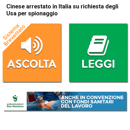
Cinese arrestato in Italia su richiesta degli
Usa per spionaggio
Home
Cronaca Italia
Cronaca Italia
Cinese arrestato in Italia su
richiesta degli Usa per
spionaggio
Da
Redazione Nazionale
7 Luglio 2025
(aggiornato il
7 Luglio 2025 19:44
)
ASCOLTA L'AUDIO