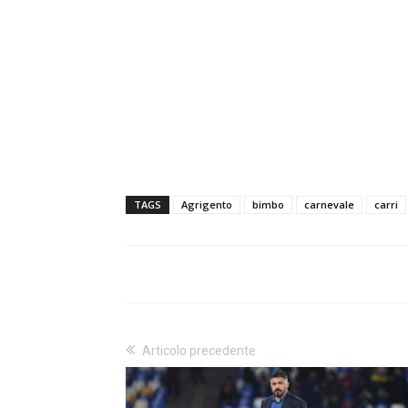
TAGS
Agrigento
bimbo
carnevale
carri
Articolo precedente