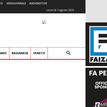
CO
VIDEOGIORNALE
AUDIONOTIZIE
venerdì 7 agosto 2026
IANO
BASSANESE
VENETO