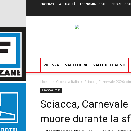
CRONACA
ATTUALITÀ
ECONOMIA LOCALE
SPORT LOCA
VICENZA
VAL LEOGRA
VALLE DELL’AGNO
Home
Cronaca Italia
Sciacca, Carnevale 2020: bim
Cronaca Italia
Sciacca, Carnevale 
muore durante la sfi
Da
Redazione Nazionale
-
22 Febbraio 2020
(aggiornat