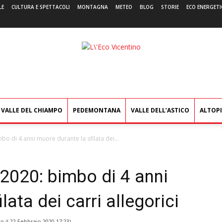
LE
CULTURA E SPETTACOLI
MONTAGNA
METEO
BLOG
STORIE
ECO ENERGETI
L'Eco
Vicentino
VALLE DEL CHIAMPO
PEDEMONTANA
VALLE DELL’ASTICO
ALTOP
bo di 4 anni muore durante la sfilata dei...
2020: bimbo di 4 anni
lata dei carri allegorici
o il
22 Febbraio 2020 17:23
)