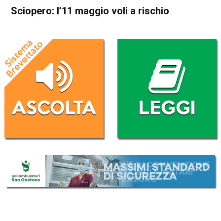
Sciopero: l’11 maggio voli a rischio
Home
Cronaca Italia
Cronaca Italia
Sciopero: l’11 maggio voli a
rischio
Da
Redazione Nazionale
10 Maggio 2026
(aggiornato il
10 Maggio 2026 16:56
)
ASCOLTA L'AUDIO
Lettore
00:00
00:00