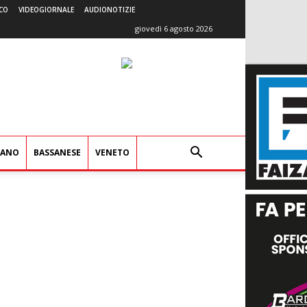
CO
VIDEOGIORNALE
AUDIONOTIZIE
giovedì 6 agosto 2026
IANO
BASSANESE
VENETO