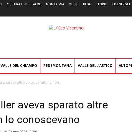
LE
CULTURA E SPETTACOLI
MONTAGNA
METEO
BLOG
STORIE
ECO ENERGETI
L'Eco
Vicentino
VALLE DEL CHIAMPO
PEDEMONTANA
VALLE DELL’ASTICO
ALTOP
va sparato altre volte. Le vittime non...
iller aveva sparato altre
on lo conoscevano
 il
14 Giugno 2021 19:20
)