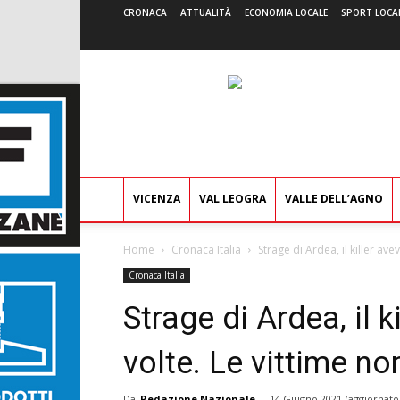
CRONACA
ATTUALITÀ
ECONOMIA LOCALE
SPORT LOCA
VICENZA
VAL LEOGRA
VALLE DELL’AGNO
Home
Cronaca Italia
Strage di Ardea, il killer ave
Cronaca Italia
Strage di Ardea, il k
volte. Le vittime n
Da
Redazione Nazionale
-
14 Giugno 2021
(aggiornato