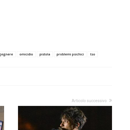
gegnere
omicidio
pistola
problemi psichici
tso
Articolo successivo