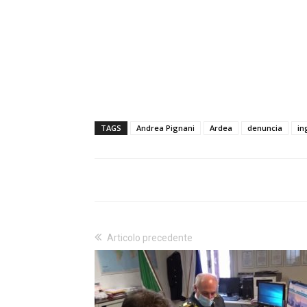
TAGS
Andrea Pignani
Ardea
denuncia
in
Articolo precedente