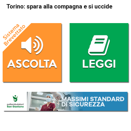
Torino: spara alla compagna e si uccide
Home
Cronaca Italia
Cronaca Italia
Torino: spara alla compagna
e si uccide
Da
Redazione Nazionale
13 Agosto 2017
ASCOLTA L'AUDIO
Lettore
00:00
00:00