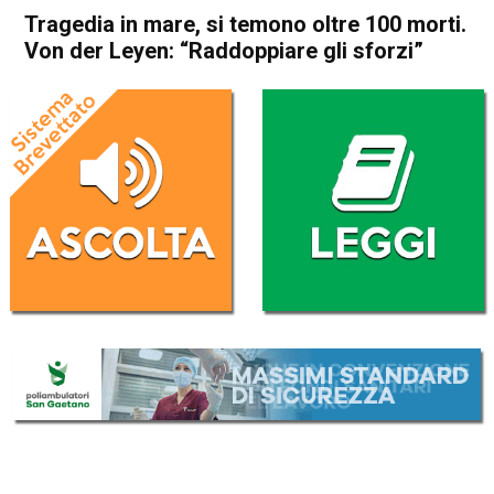
Tragedia in mare, si temono oltre 100 morti.
Von der Leyen: “Raddoppiare gli sforzi”
Home
Cronaca Italia
Cronaca Italia
Tragedia in mare, si temono
oltre 100 morti. Von der
Leyen: “Raddoppiare gli
sforzi”
Da
Redazione Nazionale
26 Febbraio 2023
(aggiornato il
27 Febbraio 2023 12:41
)