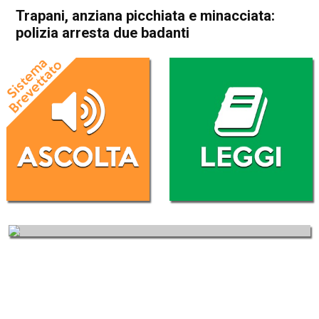
Trapani, anziana picchiata e minacciata:
polizia arresta due badanti
Home
Cronaca Italia
Cronaca Italia
Trapani, anziana picchiata e
minacciata: polizia arresta
due badanti
Da
Redazione Nazionale
10 Marzo 2018
(aggiornato il
11 Marzo 2018 14:29
)
ASCOLTA L'AUDIO