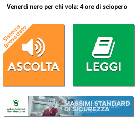
Venerdì nero per chi vola: 4 ore di sciopero
Home
Cronaca Italia
Cronaca Italia
Venerdì nero per chi vola: 4
ore di sciopero
Da
Redazione Nazionale
26 Luglio 2019
(aggiornato il
26 Luglio 2019 14:16
)
ASCOLTA L'AUDIO
Lettore
00:00
00:00