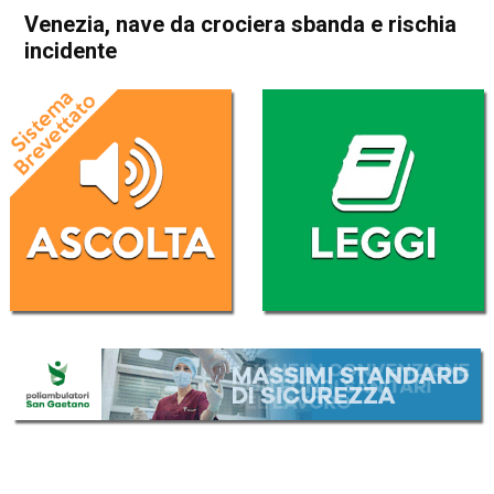
Venezia, nave da crociera sbanda e rischia
incidente
Home
Cronaca Italia
Cronaca Italia
Venezia, nave da crociera
sbanda e rischia incidente
Da
Redazione Nazionale
8 Luglio 2019
(aggiornato il
8 Luglio 2019 13:00
)
ASCOLTA L'AUDIO
Lettore
00:00
00:00