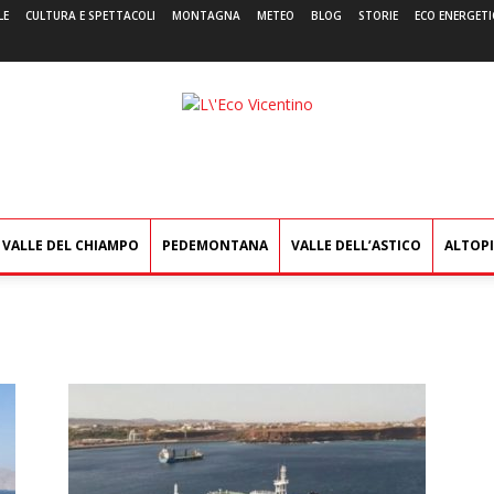
LE
CULTURA E SPETTACOLI
MONTAGNA
METEO
BLOG
STORIE
ECO ENERGETI
L'Eco
Vicentino
VALLE DEL CHIAMPO
PEDEMONTANA
VALLE DELL’ASTICO
ALTOP