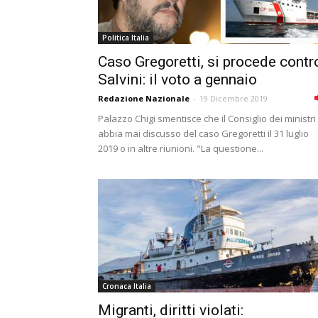
Politica Italia
Caso Gregoretti, si procede contr
Salvini: il voto a gennaio
Redazione Nazionale
-
19 Dicembre 2019
Palazzo Chigi smentisce che il Consiglio dei ministri
abbia mai discusso del caso Gregoretti il 31 luglio
2019 o in altre riunioni. "La questione...
Cronaca Italia
Migranti, diritti violati: