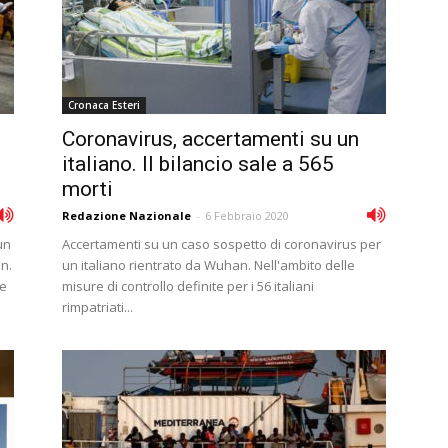
Cronaca Esteri
Coronavirus, accertamenti su un
italiano. Il bilancio sale a 565
morti
Redazione Nazionale
-
6 Febbraio 2020
un
Accertamenti su un caso sospetto di coronavirus per
n.
un italiano rientrato da Wuhan. Nell'ambito delle
se
misure di controllo definite per i 56 italiani
rimpatriati...