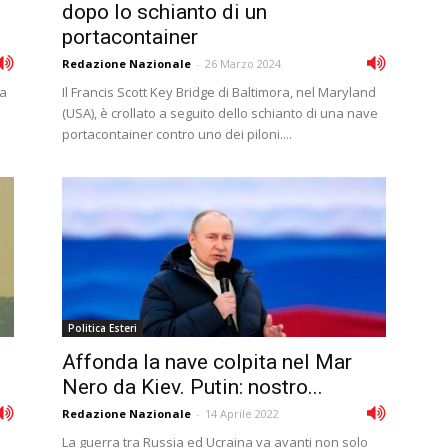
dopo lo schianto di un
portacontainer
Redazione Nazionale
-
26 Marzo 2024
 a
Il Francis Scott Key Bridge di Baltimora, nel Maryland
(USA), è crollato a seguito dello schianto di una nave
portacontainer contro uno dei piloni....
Politica Esteri
Affonda la nave colpita nel Mar
Nero da Kiev. Putin: nostro...
Redazione Nazionale
-
14 Aprile 2022
La guerra tra Russia ed Ucraina va avanti non solo