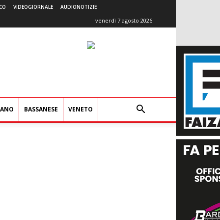
CO
VIDEOGIORNALE
AUDIONOTIZIE
venerdì 7 agosto 2026
IANO
BASSANESE
VENETO