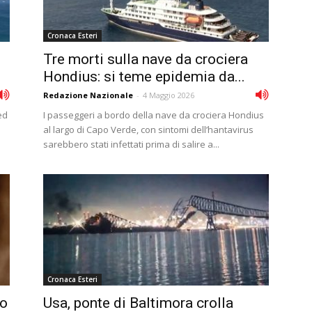
Cronaca Esteri
Tre morti sulla nave da crociera
Hondius: si teme epidemia da...
Redazione Nazionale
-
4 Maggio 2026
ed
I passeggeri a bordo della nave da crociera Hondius
al largo di Capo Verde, con sintomi dell’hantavirus
sarebbero stati infettati prima di salire a...
Cronaca Esteri
no
Usa, ponte di Baltimora crolla