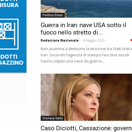
Politica Esteri
Guerra in Iran: nave USA sotto il
fuoco nello stretto di...
Redazione Nazionale
-
4 Maggio 2026
Non accenna a diminuire la tensione tra Stati Uniti 
Iran. Secondo l’agenzia di stampa Fars due missili
hanno colpito una nave da guerra...
Cronaca Italia
Caso Diciotti, Cassazione: gover