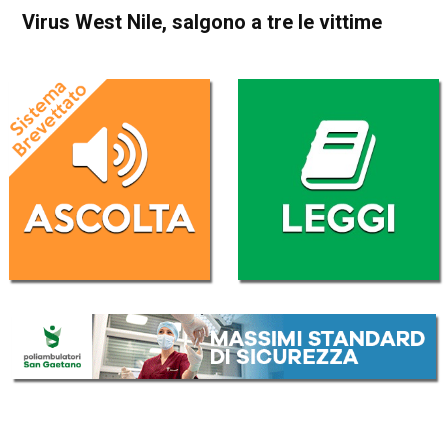
Virus West Nile, salgono a tre le vittime
Home
Cronaca Italia
Cronaca Italia
Virus West Nile, salgono a tre
le vittime
Da
Redazione Nazionale
28 Luglio 2025
(aggiornato il
29 Luglio 2025 12:31
)
ASCOLTA L'AUDIO
Lettore
00:00
00:00