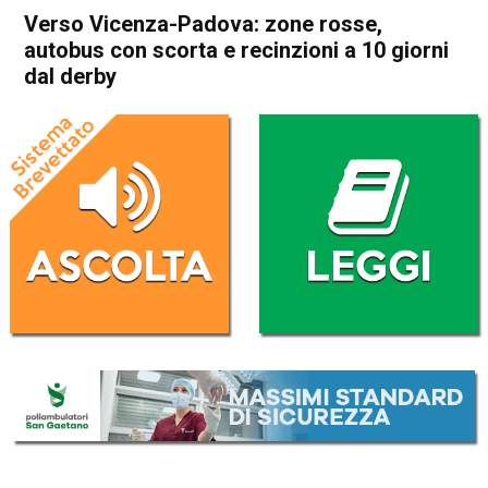
Verso Vicenza-Padova: zone rosse,
autobus con scorta e recinzioni a 10 giorni
dal derby
Home
Vicenza
Cronaca
In Evidenza
Sport locale
Vicenza
Verso Vicenza-Padova: zone
rosse, autobus con scorta e
recinzioni a 10 giorni dal
derby
Da
Omar Dal Maso
5 Febbraio 2025
(aggiornato il
5 Febbraio 2025 13:30
)