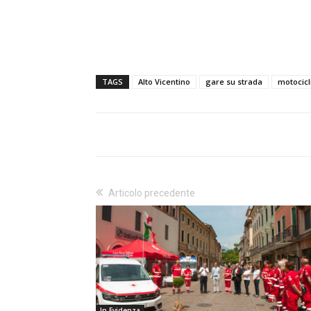
TAGS
Alto Vicentino
gare su strada
motocicli
Articolo precedente
In Evidenza