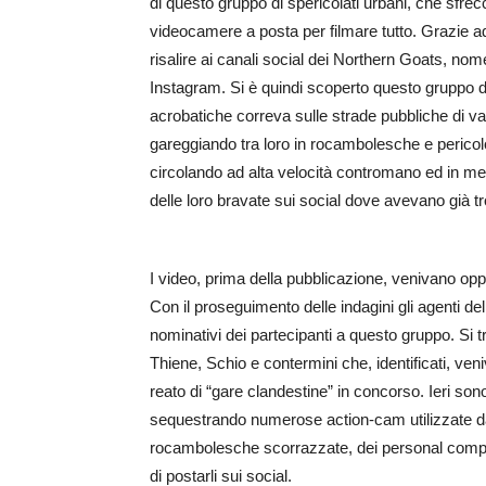
di questo gruppo di spericolati urbani, che sfrecci
videocamere a posta per filmare tutto. Grazie ad u
risalire ai canali social dei Northern Goats, no
Instagram. Si è quindi scoperto questo gruppo di 
acrobatiche correva sulle strade pubbliche di va
gareggiando tra loro in rocambolesche e pericol
circolando ad alta velocità contromano ed in mez
delle loro bravate sui social dove avevano già t
I video, prima della pubblicazione, venivano op
Con il proseguimento delle indagini gli agenti de
nominativi dei partecipanti a questo gruppo. Si tr
Thiene, Schio e contermini che, identificati, veni
reato di “gare clandestine” in concorso. Ieri son
sequestrando numerose action-cam utilizzate dai
rocambolesche scorrazzate, dei personal comput
di postarli sui social.