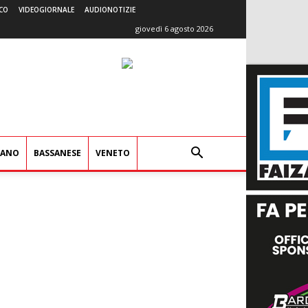
CO
VIDEOGIORNALE
AUDIONOTIZIE
giovedì 6 agosto 2026
IANO
BASSANESE
VENETO