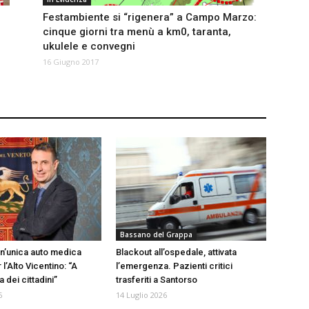
Festambiente si “rigenera” a Campo Marzo:
cinque giorni tra menù a km0, taranta,
ukulele e convegni
16 Giugno 2017
Bassano del Grappa
n’unica auto medica
Blackout all’ospedale, attivata
 l’Alto Vicentino: “A
l’emergenza. Pazienti critici
ta dei cittadini”
trasferiti a Santorso
6
14 Luglio 2026