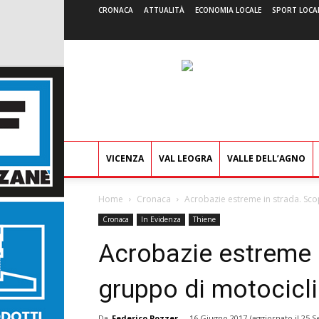
CRONACA
ATTUALITÀ
ECONOMIA LOCALE
SPORT LOCA
VICENZA
VAL LEOGRA
VALLE DELL’AGNO
Home
Cronaca
Acrobazie estreme in strada. Scop
Cronaca
In Evidenza
Thiene
Acrobazie estreme 
gruppo di motociclis
Da
Federico Pozzer
-
16 Giugno 2017
(aggiornato il
25 S