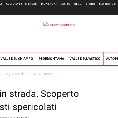
LE
CULTURA E SPETTACOLI
MONTAGNA
METEO
BLOG
STORIE
ECO ENERGETI
L'Eco
Vicentino
VALLE DEL CHIAMPO
PEDEMONTANA
VALLE DELL’ASTICO
ALTOP
erto gruppo di motociclisti spericolati
in strada. Scoperto
ti spericolati
ettembre 2017 19:56
)