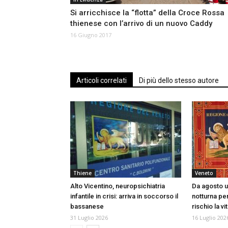
Si arricchisce la “flotta” della Croce Rossa
thienese con l’arrivo di un nuovo Caddy
16 Giugno 2017
Articoli correlati
Di più dello stesso autore
Thiene
Veneto
Alto Vicentino, neuropsichiatria
Da agosto u
infantile in crisi: arriva in soccorso il
notturna per
bassanese
rischio la vi
31 Luglio 2026
16 Luglio 202