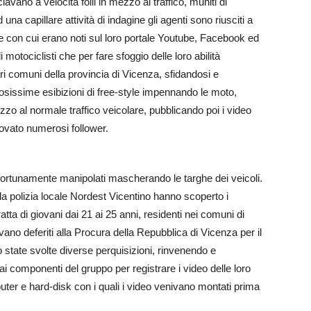
avano a velocità folli in mezzo al traffico, muniti di
na capillare attività di indagine gli agenti sono riusciti a
me con cui erano noti sul loro portale Youtube, Facebook ed
motociclisti che per fare sfoggio delle loro abilità
ri comuni della provincia di Vicenza, sfidandosi e
osissime esibizioni di free-style impennando le moto,
zo al normale traffico veicolare, pubblicando poi i video
rovato numerosi follower.
portunamente manipolati mascherando le targhe dei veicoli.
lla polizia locale Nordest Vicentino hanno scoperto i
atta di giovani dai 21 ai 25 anni, residenti nei comuni di
vano deferiti alla Procura della Repubblica di Vicenza per il
o state svolte diverse perquisizioni, rinvenendo e
 componenti del gruppo per registrare i video delle loro
er e hard-disk con i quali i video venivano montati prima