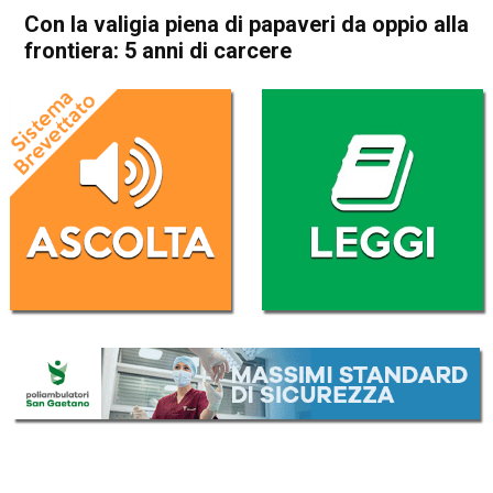
Con la valigia piena di papaveri da oppio alla
frontiera: 5 anni di carcere
Home
Arzignano
Arzignano
Cronaca
In Evidenza
Con la valigia piena di
papaveri da oppio alla
frontiera: 5 anni di carcere
Da
Redazione
30 Ottobre 2018
(aggiornato il
30 Ottobre 2018 19:18
)
ASCOLTA L'AUDIO