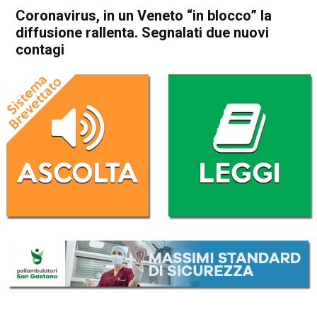
Coronavirus, in un Veneto “in blocco” la
diffusione rallenta. Segnalati due nuovi
contagi
Home
Cronaca
Cronaca
In Evidenza
Veneto
Coronavirus, in un Veneto “in
blocco” la diffusione rallenta.
Segnalati due nuovi contagi
Da
Omar Dal Maso
24 Febbraio 2020
(aggiornato il
24 Febbraio 2020 13:12
)
ASCOLTA L'AUDIO