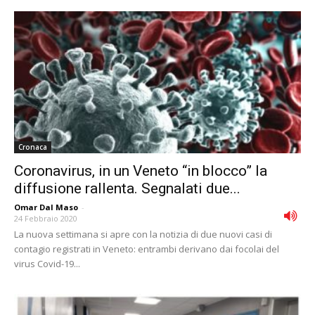
Cronaca
Coronavirus, in un Veneto “in blocco” la
diffusione rallenta. Segnalati due...
Omar Dal Maso
-
24 Febbraio 2020
La nuova settimana si apre con la notizia di due nuovi casi di
contagio registrati in Veneto: entrambi derivano dai focolai del
virus Covid-19...