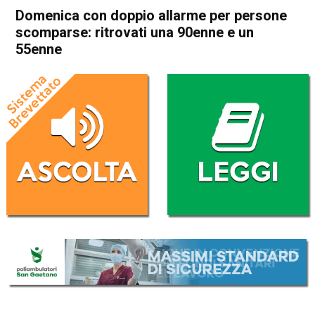
Domenica con doppio allarme per persone
scomparse: ritrovati una 90enne e un
55enne
Home
Cronaca
Cronaca
In Evidenza
Vicenza
Quinto Vicentino
Domenica con doppio allarme
per persone scomparse:
ritrovati una 90enne e un
55enne
Da
Omar Dal Maso
11 Dicembre 2023
(aggiornato il
11 Dicembre 2023 12:40
)