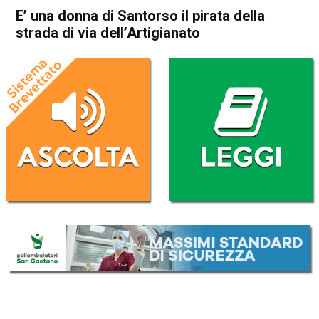
E’ una donna di Santorso il pirata della
strada di via dell’Artigianato
Home
Cronaca
Cronaca
In Evidenza
Schio
E’ una donna di Santorso il
pirata della strada di via
dell’Artigianato
Da
Redazione
29 Ottobre 2016
(aggiornato il
30 Ottobre 2016 8:55
)
ASCOLTA L'AUDIO