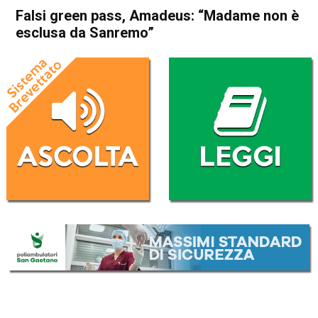
Falsi green pass, Amadeus: “Madame non è
esclusa da Sanremo”
Home
In Evidenza
Cronaca
In Evidenza
Vicenza
Falsi green pass, Amadeus:
“Madame non è esclusa da
Sanremo”
Da
Redazione
28 Dicembre 2022
(aggiornato il
28 Dicembre 2022 9:19
)
ASCOLTA L'AUDIO