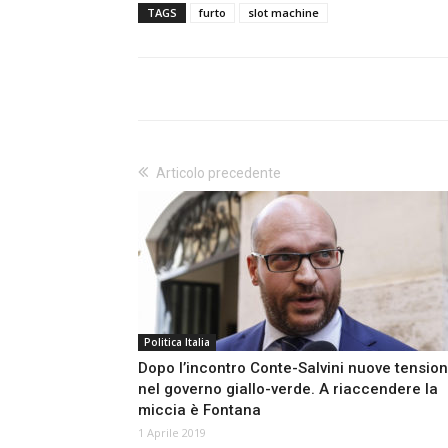
TAGS
furto
slot machine
Articolo precedente
Politica Italia
Dopo l’incontro Conte-Salvini nuove tension
nel governo giallo-verde. A riaccendere la
miccia è Fontana
1 Aprile 2019