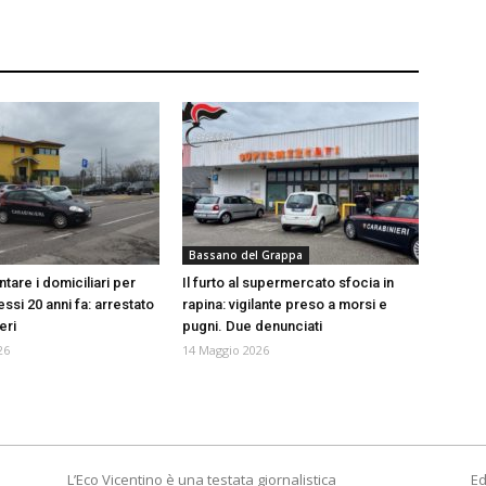
Bassano del Grappa
tare i domiciliari per
Il furto al supermercato sfocia in
si 20 anni fa: arrestato
rapina: vigilante preso a morsi e
eri
pugni. Due denunciati
26
14 Maggio 2026
L’Eco Vicentino è una testata giornalistica
Ed