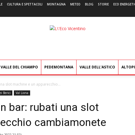
LE
CULTURA E SPETTACOLI
MONTAGNA
METEO
BLOG
STORIE
ECO ENERGETI
L'Eco
Vicentino
VALLE DEL CHIAMPO
PEDEMONTANA
VALLE DELL’ASTICO
ALTOP
 una slot machine e un apparecchio...
i Berici
Val Liona
n bar: rubati una slot
recchio cambiamonete
to 2022 21:52
)