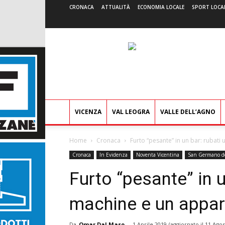
CRONACA
ATTUALITÀ
ECONOMIA LOCALE
SPORT LOCA
VICENZA
VAL LEOGRA
VALLE DELL’AGNO
Home
Cronaca
Furto “pesante” in un bar: rubati
Cronaca
In Evidenza
Noventa Vicentina
San Germano de
Furto “pesante” in u
machine e un appa
Da
Omar Dal Maso
-
1 Aprile 2019
(aggiornato il
11 Agos