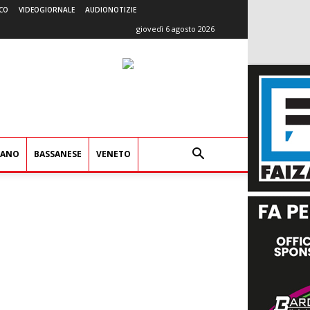
CO
VIDEOGIORNALE
AUDIONOTIZIE
giovedì 6 agosto 2026
IANO
BASSANESE
VENETO