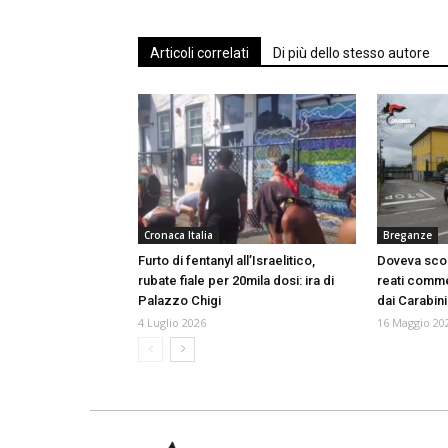
Articoli correlati
Di più dello stesso autore
Cronaca Italia
Breganze
Furto di fentanyl all’Israelitico,
Doveva scon
rubate fiale per 20mila dosi: ira di
reati commes
Palazzo Chigi
dai Carabini
4 Luglio 2026
16 Maggio 20