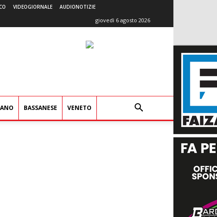
CO
VIDEOGIORNALE
AUDIONOTIZIE
giovedì 6 agosto 2026
IANO
BASSANESE
VENETO