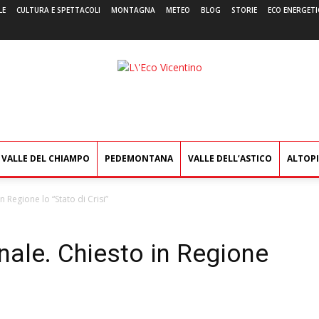
LE
CULTURA E SPETTACOLI
MONTAGNA
METEO
BLOG
STORIE
ECO ENERGETI
L'Eco
Vicentino
VALLE DEL CHIAMPO
PEDEMONTANA
VALLE DELL’ASTICO
ALTOP
 Regione lo “Stato di Crisi”
nale. Chiesto in Regione