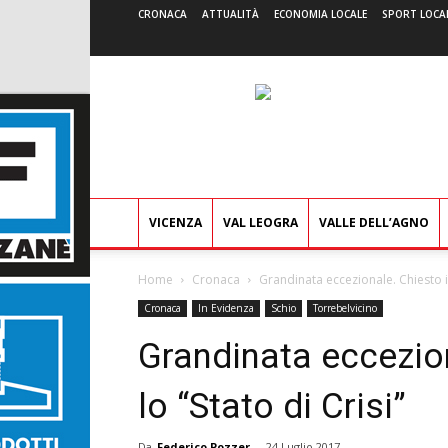
CRONACA
ATTUALITÀ
ECONOMIA LOCALE
SPORT LOCA
VICENZA
VAL LEOGRA
VALLE DELL’AGNO
Home
Cronaca
Grandinata eccezionale. Chiesto in
Cronaca
In Evidenza
Schio
Torrebelvicino
Grandinata eccezio
lo “Stato di Crisi”
Da
Federico Pozzer
-
24 Luglio 2017