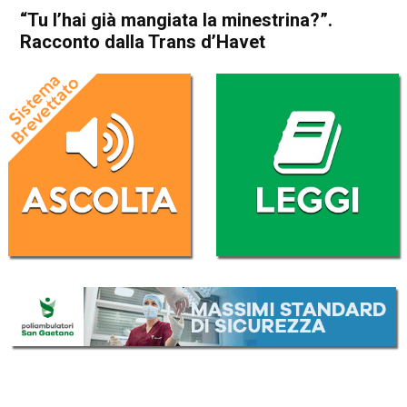
“Tu l’hai già mangiata la minestrina?”.
Racconto dalla Trans d’Havet
Home
Blog
Blog
In Evidenza
“Tu l’hai già mangiata la
minestrina?”. Racconto dalla
Trans d’Havet
Da
El Gae
24 Luglio 2017
ASCOLTA L'AUDIO