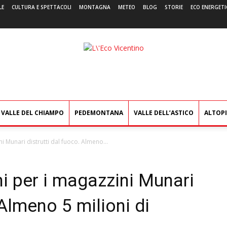
LE
CULTURA E SPETTACOLI
MONTAGNA
METEO
BLOG
STORIE
ECO ENERGETI
L'Eco
Vicentino
VALLE DEL CHIAMPO
PEDEMONTANA
VALLE DELL’ASTICO
ALTOP
i Munari distrutti dal fuoco. Almeno...
ni per i magazzini Munari
 Almeno 5 milioni di