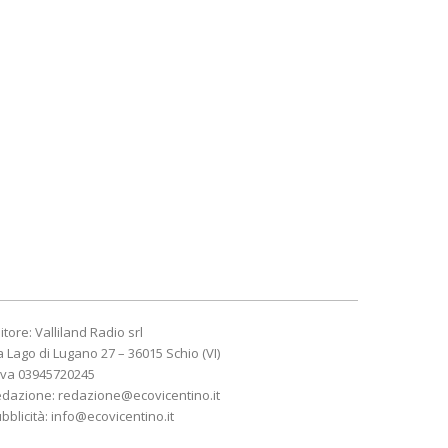
itore: Valliland Radio srl
a Lago di Lugano 27 – 36015 Schio (VI)
Iva 03945720245
edazione:
redazione@ecovicentino.it
bblicità:
info@ecovicentino.it