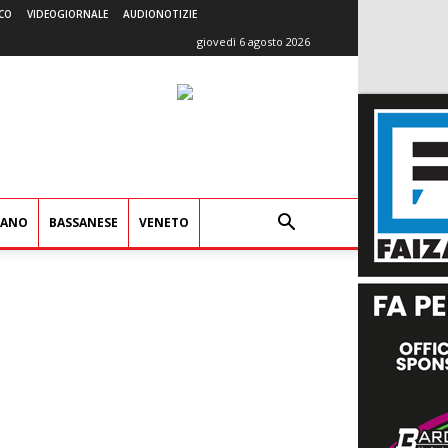
CO
VIDEOGIORNALE
AUDIONOTIZIE
giovedì 6 agosto 2026
IANO
BASSANESE
VENETO