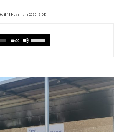
to il
11 Novembre 2025 18:54
)
Utilizzare
00:00
i
tasti
Freccia
Su/Giù
per
aumentare
o
diminuire
il
volume.