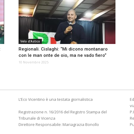
Velo d'Astico
:
Regionali. Cislaghi: “Mi dicono montanaro
con le man onte de oio, ma ne vado fiero”
10 Novembre 2025
L’Eco Vicentino è una testata giornalistica
Ed
vi
Registrazione n. 16/2016 del Registro Stampa del
P.
Tribunale di Vicenza
R
Direttore Responsabile: Mariagrazia Bonollo
Pu