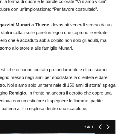
ni a forma di cuore e le parole colorate “Vi siamo vicini”.
cuore con un’implorazione: “Per favore costruitelo”.
azzini Munari a Thiene
, devastati venerdì scorso da un
 stati incollati sulle pareti in legno che coprono le vetrate
ello che è accaduto abbia colpito non solo gli adulti, ma
ttorno allo store a alle famiglie Munari.
gesti che ci hanno toccato profondamente e di cui siamo
mpegno messo negli anni per soddisfare la clientela e dare
etro. Noi siamo solo un terminale di 150 anni di storia” spiega
ugino
Remigio
. In fronte ha ancora il cerotto che copre una
i tentava con un estintore di spegnere le fiamme, partite
 batteria al litio esplosa dentro uno scatolone.
1
di 3