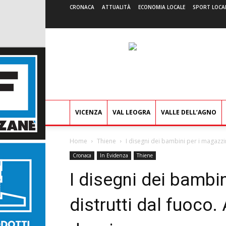
CRONACA
ATTUALITÀ
ECONOMIA LOCALE
SPORT LOCA
VICENZA
VAL LEOGRA
VALLE DELL’AGNO
Home
Thiene
I disegni dei bambini per i magazzin
Cronaca
In Evidenza
Thiene
I disegni dei bambi
distrutti dal fuoco.