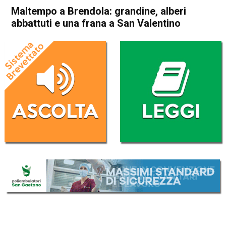
Maltempo a Brendola: grandine, alberi
abbattuti e una frana a San Valentino
Home
Arzignano
Brendola
Arzignano
Brendola
Cronaca
In Evidenza
Maltempo a Brendola:
grandine, alberi abbattuti e
una frana a San Valentino
Da
Mariagrazia Bonollo
2 Giugno 2026
(aggiornato il
3 Giugno 2026 8:29
)
ASCOLTA L'AUDIO