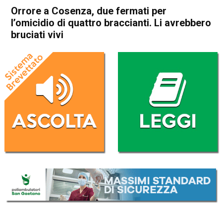
Orrore a Cosenza, due fermati per
l’omicidio di quattro braccianti. Li avrebbero
bruciati vivi
Home
Cronaca Italia
Cronaca Italia
Orrore a Cosenza, due
fermati per l’omicidio di
quattro braccianti. Li
avrebbero bruciati vivi
Da
Redazione Nazionale
2 Giugno 2026
(aggiornato il
2 Giugno 2026 20:36
)