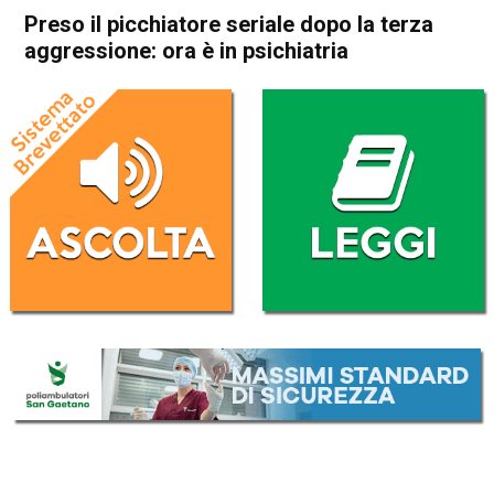
Preso il picchiatore seriale dopo la terza
aggressione: ora è in psichiatria
Home
Cronaca
Cronaca
In Evidenza
Thiene
Preso il picchiatore seriale
dopo la terza aggressione:
ora è in psichiatria
Da
Omar Dal Maso
1 Febbraio 2018
(aggiornato il
1 Febbraio 2018 18:46
)
ASCOLTA L'AUDIO