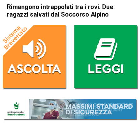
Rimangono intrappolati tra i rovi. Due
ragazzi salvati dal Soccorso Alpino
Home
Cronaca
Cronaca
In Evidenza
Schio
Rimangono intrappolati tra i
rovi. Due ragazzi salvati dal
Soccorso Alpino
Da
Federico Pozzer
8 Gennaio 2017
(aggiornato il
8 Gennaio 2017 15:42
)
ASCOLTA L'AUDIO