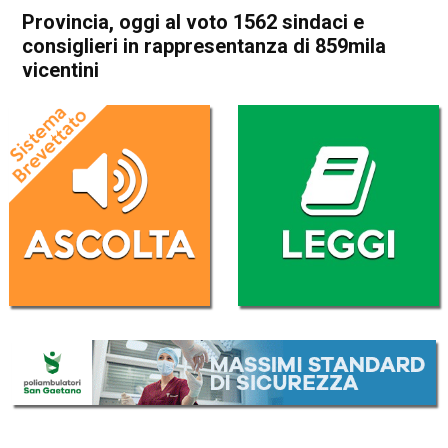
Provincia, oggi al voto 1562 sindaci e
consiglieri in rappresentanza di 859mila
vicentini
Home
In Evidenza
Attualità
In Evidenza
Vicenza
Provincia, oggi al voto 1562
sindaci e consiglieri in
rappresentanza di 859mila
vicentini
Da
Daniele Dal Dosso
8 Gennaio 2017
(aggiornato il
3 Ottobre 2017 22:06
)