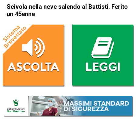
Scivola nella neve salendo al Battisti. Ferito
un 45enne
Home
Cronaca
Cronaca
In Evidenza
Valdagno
Recoaro Terme
Scivola nella neve salendo al
Battisti. Ferito un 45enne
Da
Federico Pozzer
12 Marzo 2017
(aggiornato il
12 Marzo 2017 19:33
)
ASCOLTA L'AUDIO
Lettore
00:00
00:00