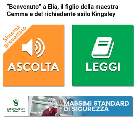
“Benvenuto” a Elia, il figlio della maestra
Gemma e del richiedente asilo Kingsley
Home
Storie
In Evidenza
Schio
Isola Vicentina
Storie
“Benvenuto” a Elia, il figlio
della maestra Gemma e del
richiedente asilo Kingsley
Da
Redazione
12 Marzo 2017
(aggiornato il
12 Marzo 2017 19:30
)
ASCOLTA L'AUDIO