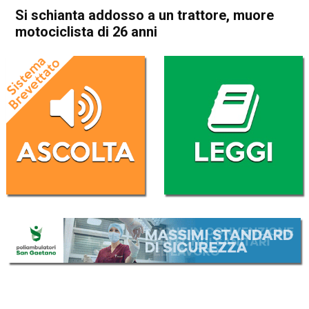
Si schianta addosso a un trattore, muore
motociclista di 26 anni
Home
Cronaca
Cronaca
In Evidenza
Noventa Vicentina
Nanto
Si schianta addosso a un
trattore, muore motociclista
di 26 anni
Da
Redazione
29 Maggio 2017
(aggiornato il
30 Maggio 2017 19:09
)
ASCOLTA L'AUDIO