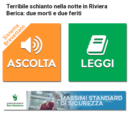
Terribile schianto nella notte in Riviera
Berica: due morti e due feriti
Home
Cronaca
Cronaca
In Evidenza
Noventa Vicentina
Longare
Terribile schianto nella notte
in Riviera Berica: due morti e
due feriti
Da
Mariagrazia Bonollo
1 Novembre 2016
(aggiornato il
2 Novembre 2016 13:24
)
ASCOLTA L'AUDIO