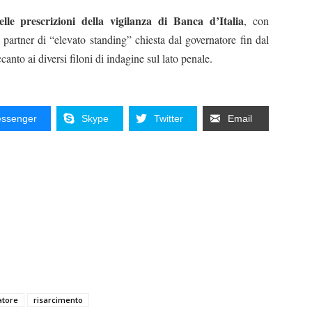
lle prescrizioni della vigilanza di Banca d’Italia
, con
 partner di “elevato standing” chiesta dal governatore fin dal
anto ai diversi filoni di indagine sul lato penale.
ssenger
Skype
Twitter
Email
atore
risarcimento