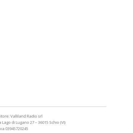
itore: Valliland Radio srl
a Lago di Lugano 27 – 36015 Schio (VI)
Iva 03945720245