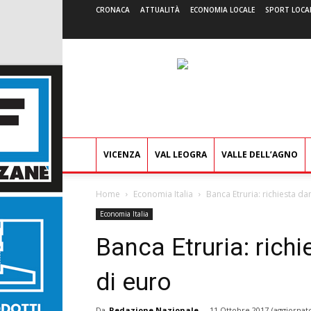
CRONACA
ATTUALITÀ
ECONOMIA LOCALE
SPORT LOCA
VICENZA
VAL LEOGRA
VALLE DELL’AGNO
Home
Economia Italia
Banca Etruria: richiesta da
Economia Italia
Banca Etruria: richi
di euro
Da
Redazione Nazionale
-
11 Ottobre 2017
(aggiornato