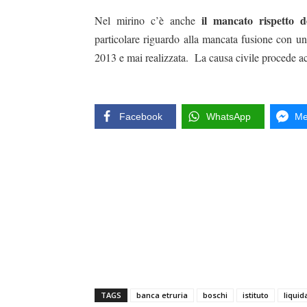
il mancato rispetto de
Nel mirino c’è anche
particolare riguardo alla mancata fusione con un
2013 e mai realizzata. La causa civile procede acc
Facebook
WhatsApp
Me
TAGS
banca etruria
boschi
istituto
liquid