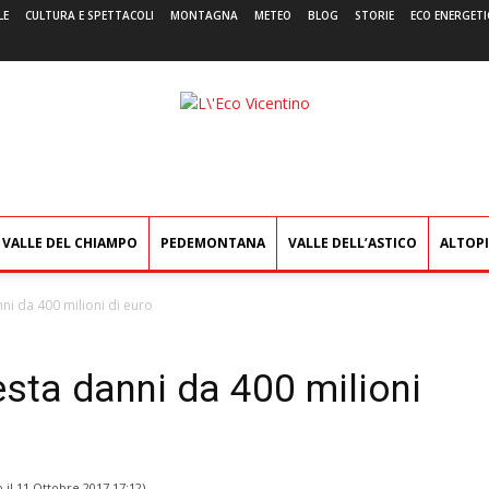
LE
CULTURA E SPETTACOLI
MONTAGNA
METEO
BLOG
STORIE
ECO ENERGETI
L'Eco
Vicentino
VALLE DEL CHIAMPO
PEDEMONTANA
VALLE DELL’ASTICO
ALTOP
nni da 400 milioni di euro
esta danni da 400 milioni
 il
11 Ottobre 2017 17:12
)