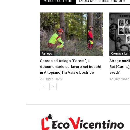
Articoli correlati
Di più dello stesso autore
Asiago
Cronaca Itali
Sbarca ad Asiago “Forest”, il
Strage nazif
documentario sul lavoro nei boschi
But (Carnia),
in Altopiano, fra Vaia e bostrico
eredi”
27 Luglio 2026
12 Dicembre