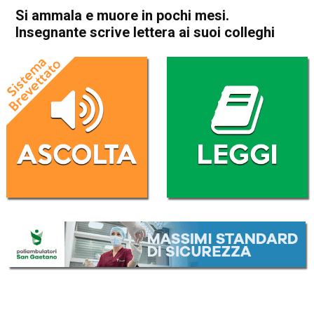
Si ammala e muore in pochi mesi.
Insegnante scrive lettera ai suoi colleghi
Home
Schio
Attualità
In Evidenza
Schio
Si ammala e muore in pochi
mesi. Insegnante scrive
lettera ai suoi colleghi
Da
Federico Pozzer
11 Ottobre 2017
(aggiornato il
11 Ottobre 2017 17:10
)
ASCOLTA L'AUDIO