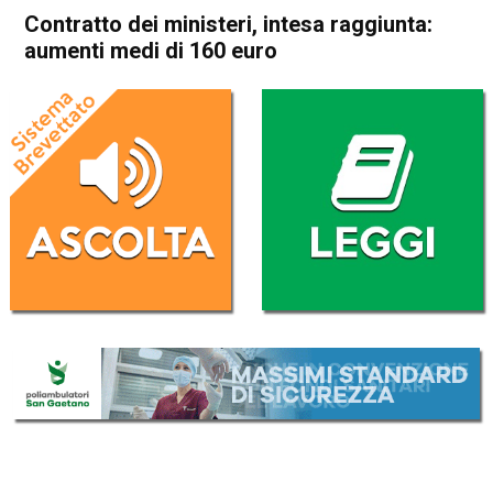
Contratto dei ministeri, intesa raggiunta:
aumenti medi di 160 euro
Home
Economia Italia
Economia Italia
Contratto dei ministeri, intesa
raggiunta: aumenti medi di
160 euro
Da
Redazione Nazionale
9 Giugno 2026
(aggiornato il
9 Giugno 2026 20:17
)
ASCOLTA L'AUDIO