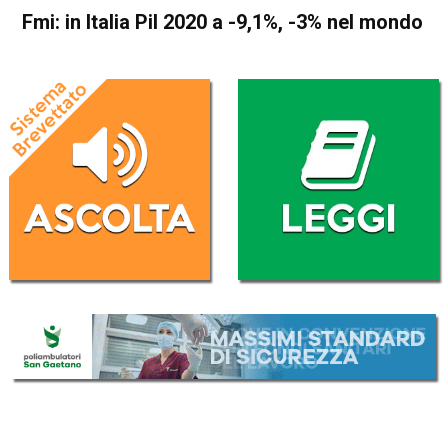
Fmi: in Italia Pil 2020 a -9,1%, -3% nel mondo
Home
Economia Italia
Economia Italia
Fmi: in Italia Pil 2020 a -9,1%,
-3% nel mondo
Da
Redazione Nazionale
14 Aprile 2020
(aggiornato il
16 Ottobre 2020 18:32
)
ASCOLTA L'AUDIO
Lettore
00:00
00:00