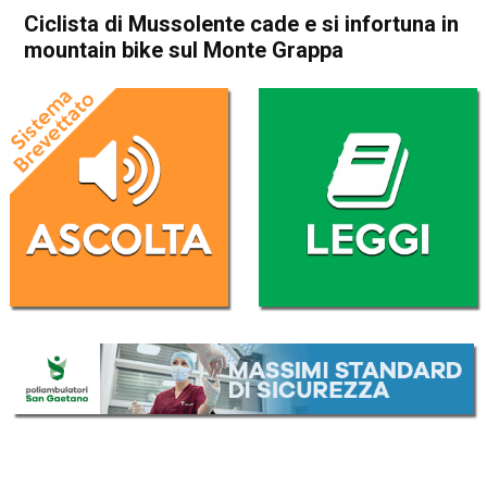
Ciclista di Mussolente cade e si infortuna in
mountain bike sul Monte Grappa
Home
Bassano del Grappa
Mussolente
Cronaca
In Evidenza
Bassano del Grappa
Mussolente
Ciclista di Mussolente cade e
si infortuna in mountain bike
sul Monte Grappa
Da
Redazione
14 Aprile 2020
(aggiornato il
14 Aprile 2020 20:48
)
ASCOLTA L'AUDIO